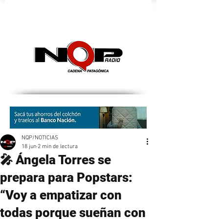
nqpradio
NQP/NOTICIAS
18 jun
2 min de lectura
🎤 Ángela Torres se
prepara para Popstars:
“Voy a empatizar con
todas porque sueñan con