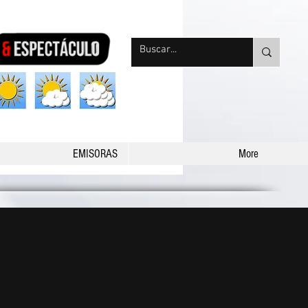
nqpradio
EMISORAS
More