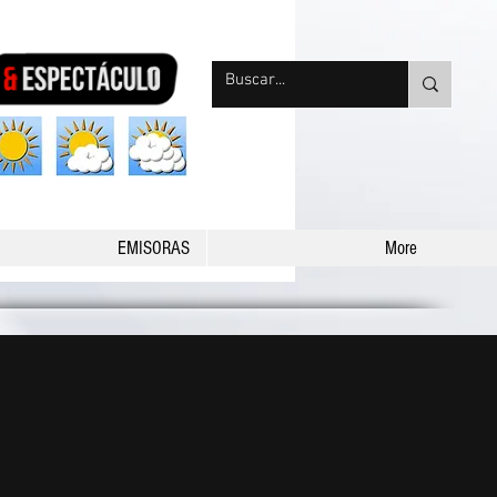
nqpradio
EMISORAS
More