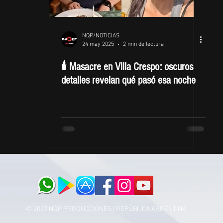
NQP/NOTICIAS
24 may 2025
2 min de lectura
🕯️ Masacre en Villa Crespo: oscuros
detalles revelan qué pasó esa noche
© 2022 NQP PRODUCCIONES | REPÚBLICA ARGENTINA