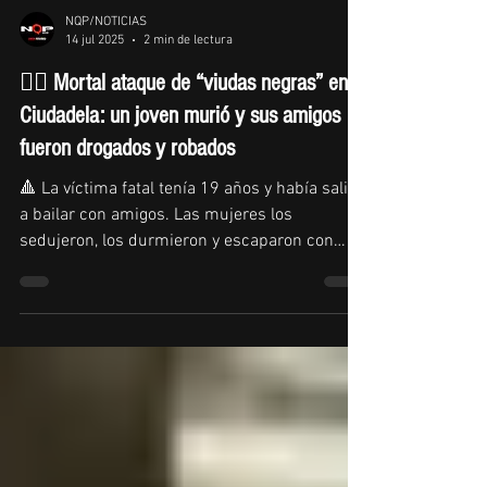
NQP/NOTICIAS
14 jul 2025
2 min de lectura
🕵️‍♀️ Mortal ataque de “viudas negras” en
Ciudadela: un joven murió y sus amigos
fueron drogados y robados
🔺 La víctima fatal tenía 19 años y había salido
a bailar con amigos. Las mujeres los
sedujeron, los durmieron y escaparon con
celulares...