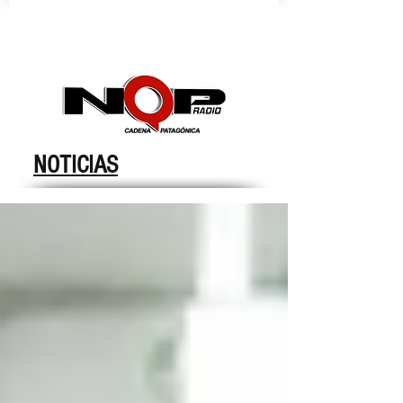
nqpradio
NOTICIAS