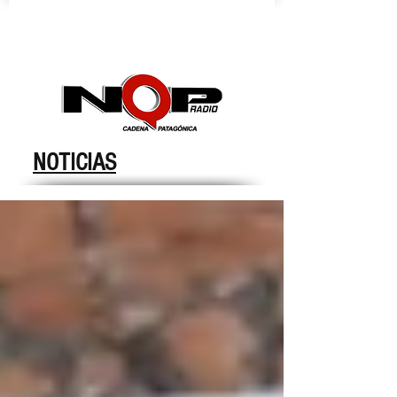
nqpradio
NOTICIAS