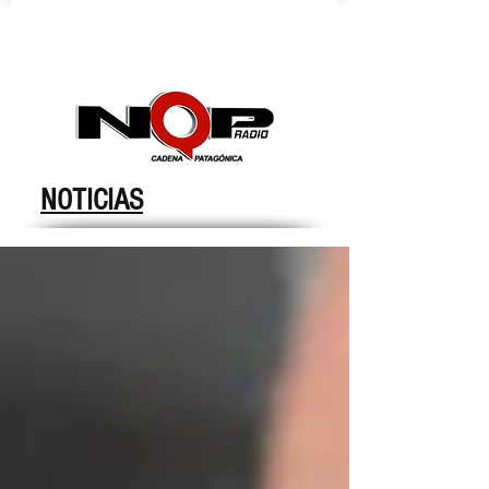
nqpradio
NOTICIAS