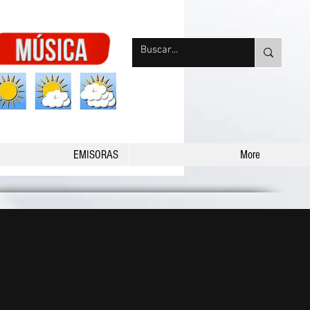
nqpradio
EMISORAS
More