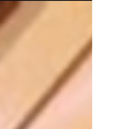
Vergara y Wilson dialogan antes del encuentro
La pareja observando el partido entre EE.UU. y
Paraguay El protagonista de Titanic, presente
en Los Ángeles La contundente victoria de la
selección de Estados Unidos por 4 a 1 frente a
Paraguay en el inicio del Mundial 2026 no solo
dejó espectáculo dentro del