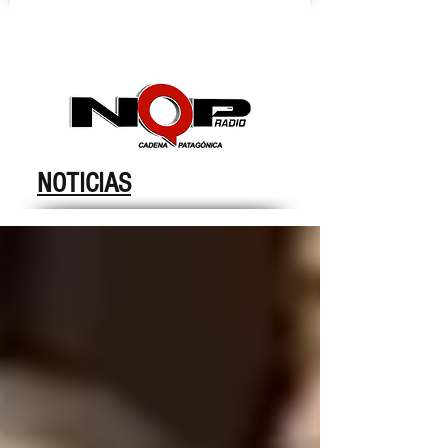
nqpradio
NOTICIAS