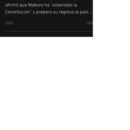
asegura su retorno inminente a Venezuela
El líder opositor y autoproclamado presidente
afirmó que Maduro ha "violentado la
Constitución" y prepara su regreso al país
para asumir...