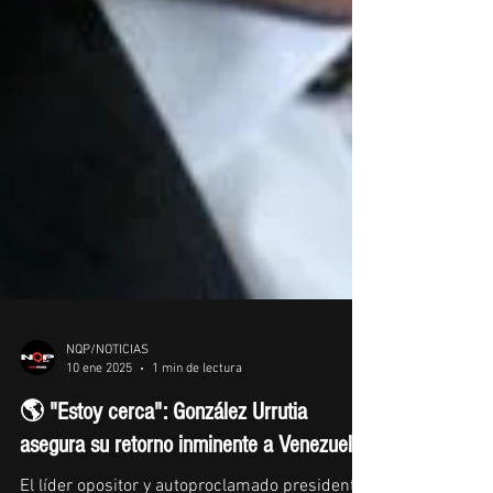
NQP/NOTICIAS
10 ene 2025
1 min de lectura
🌎 "Estoy cerca": González Urrutia