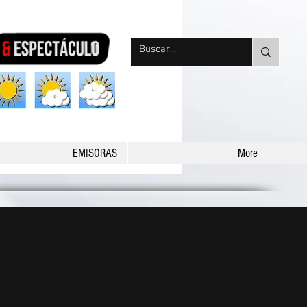
nqpradio
EMISORAS
More