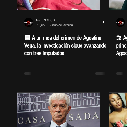
NQP/NOTICIAS
23 jun
2 min de lectura
🟦 A un mes del crimen de Agostina
⚖️ Ag
Vega, la investigación sigue avanzando
princ
con tres imputados
Agos