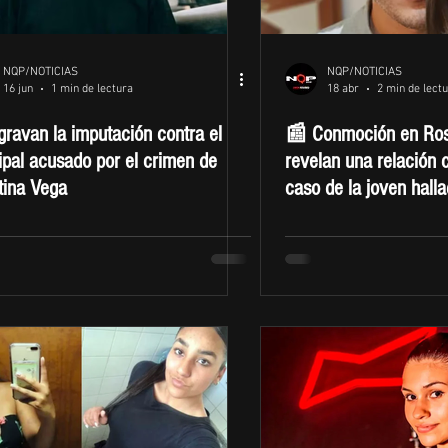
NQP/NOTICIAS
NQP/NOTICIAS
16 jun
1 min de lectura
18 abr
2 min de lect
ravan la imputación contra el
📰 Conmoción en Rosa
ipal acusado por el crimen de
revelan una relación c
tina Vega
caso de la joven hall