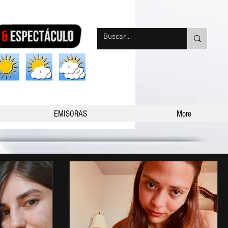
nqpradio
EMISORAS
More